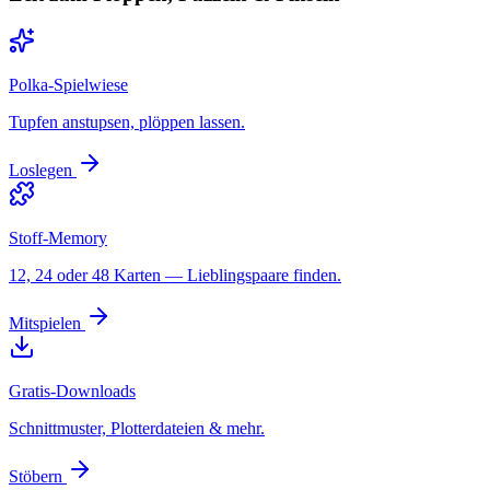
Polka-Spielwiese
Tupfen anstupsen, plöppen lassen.
Loslegen
Stoff-Memory
12, 24 oder 48 Karten — Lieblingspaare finden.
Mitspielen
Gratis-Downloads
Schnittmuster, Plotterdateien & mehr.
Stöbern