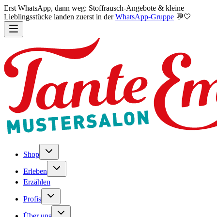
Erst WhatsApp, dann weg: Stoffrausch-Angebote & kleine
Lieblingsstücke landen zuerst in der
WhatsApp-Gruppe
💬🤍
Shop
Erleben
Erzählen
Profis
Über uns