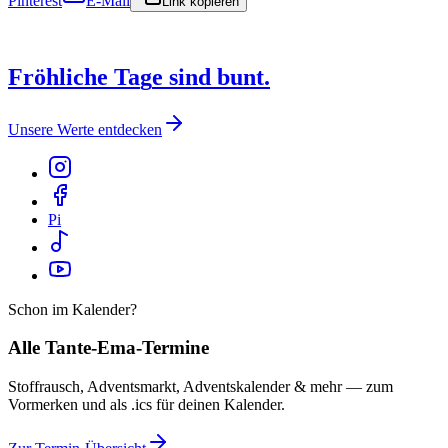
Pinterest
E-Mail
Link kopieren
F
r
ö
h
l
i
c
h
e
T
a
g
e
s
i
n
d
b
u
n
t
.
Unsere Werte entdecken
Pi
Schon im Kalender?
Alle Tante-Ema-Termine
Stoffrausch, Adventsmarkt, Adventskalender & mehr — zum
Vormerken und als .ics für deinen Kalender.