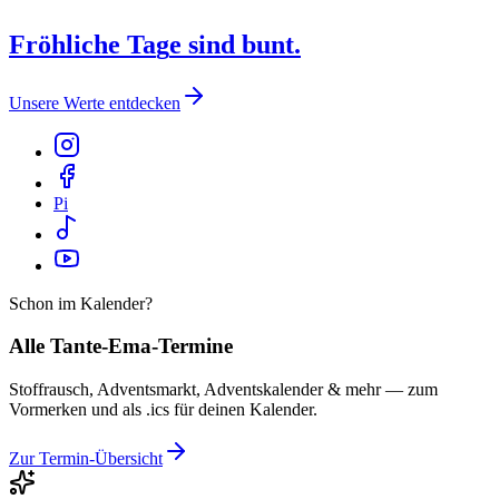
F
r
ö
h
l
i
c
h
e
T
a
g
e
s
i
n
d
b
u
n
t
.
Unsere Werte entdecken
Pi
Schon im Kalender?
Alle Tante-Ema-Termine
Stoffrausch, Adventsmarkt, Adventskalender & mehr — zum
Vormerken und als .ics für deinen Kalender.
Zur Termin-Übersicht