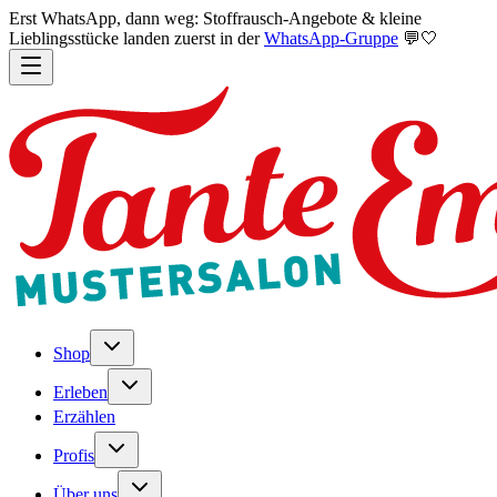
Erst WhatsApp, dann weg: Stoffrausch-Angebote & kleine
Lieblingsstücke landen zuerst in der
WhatsApp-Gruppe
💬🤍
Shop
Erleben
Erzählen
Profis
Über uns