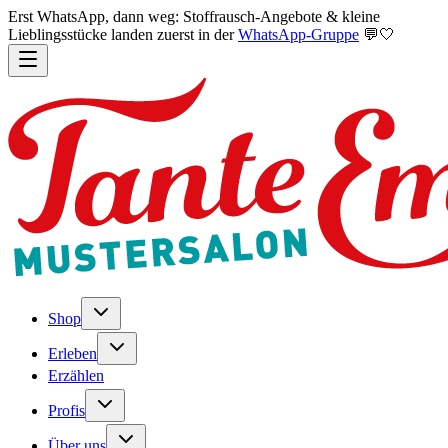
Erst WhatsApp, dann weg: Stoffrausch-Angebote & kleine
Lieblingsstücke landen zuerst in der
WhatsApp-Gruppe
💬🤍
Shop
Erleben
Erzählen
Profis
Über uns