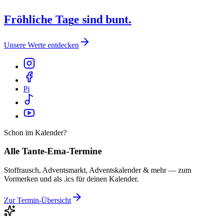
F
r
ö
h
l
i
c
h
e
T
a
g
e
s
i
n
d
b
u
n
t
.
Unsere Werte entdecken
Pi
Schon im Kalender?
Alle Tante-Ema-Termine
Stoffrausch, Adventsmarkt, Adventskalender & mehr — zum
Vormerken und als .ics für deinen Kalender.
Zur Termin-Übersicht