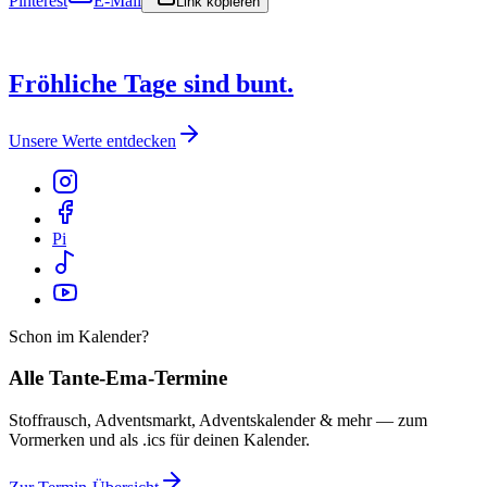
Pinterest
E-Mail
Link kopieren
F
r
ö
h
l
i
c
h
e
T
a
g
e
s
i
n
d
b
u
n
t
.
Unsere Werte entdecken
Pi
Schon im Kalender?
Alle Tante-Ema-Termine
Stoffrausch, Adventsmarkt, Adventskalender & mehr — zum
Vormerken und als .ics für deinen Kalender.