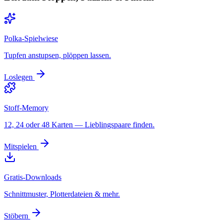
Polka-Spielwiese
Tupfen anstupsen, plöppen lassen.
Loslegen
Stoff-Memory
12, 24 oder 48 Karten — Lieblingspaare finden.
Mitspielen
Gratis-Downloads
Schnittmuster, Plotterdateien & mehr.
Stöbern