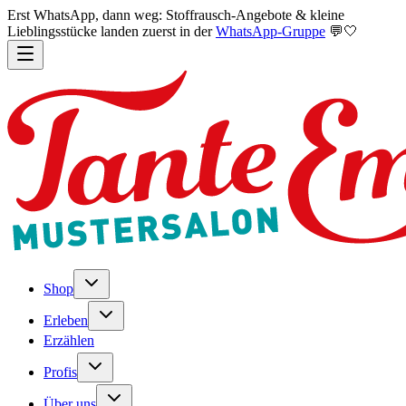
Erst WhatsApp, dann weg: Stoffrausch-Angebote & kleine
Lieblingsstücke landen zuerst in der
WhatsApp-Gruppe
💬🤍
Shop
Erleben
Erzählen
Profis
Über uns