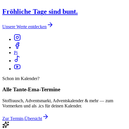
F
r
ö
h
l
i
c
h
e
T
a
g
e
s
i
n
d
b
u
n
t
.
Unsere Werte entdecken
Pi
Schon im Kalender?
Alle Tante-Ema-Termine
Stoffrausch, Adventsmarkt, Adventskalender & mehr — zum
Vormerken und als .ics für deinen Kalender.
Zur Termin-Übersicht