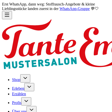
Erst WhatsApp, dann weg: Stoffrausch-Angebote & kleine
Lieblingsstücke landen zuerst in der
WhatsApp-Gruppe
💬🤍
Shop
Erleben
Erzählen
Profis
Über uns