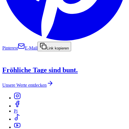
Pinterest
E-Mail
Link kopieren
F
r
ö
h
l
i
c
h
e
T
a
g
e
s
i
n
d
b
u
n
t
.
Unsere Werte entdecken
Pi