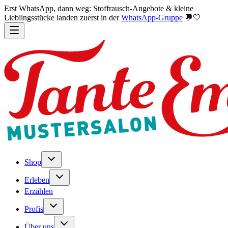
Erst WhatsApp, dann weg: Stoffrausch-Angebote & kleine
Lieblingsstücke landen zuerst in der
WhatsApp-Gruppe
💬🤍
Shop
Erleben
Erzählen
Profis
Über uns