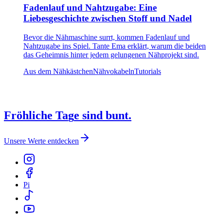
Fadenlauf und Nahtzugabe: Eine
Liebesgeschichte zwischen Stoff und Nadel
Bevor die Nähmaschine surrt, kommen Fadenlauf und
Nahtzugabe ins Spiel. Tante Ema erklärt, warum die beiden
das Geheimnis hinter jedem gelungenen Nähprojekt sind.
Aus dem Nähkästchen
Nähvokabeln
Tutorials
F
r
ö
h
l
i
c
h
e
T
a
g
e
s
i
n
d
b
u
n
t
.
Unsere Werte entdecken
Pi