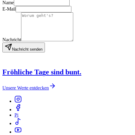
Name
E-Mail
Nachricht
Nachricht senden
F
r
ö
h
l
i
c
h
e
T
a
g
e
s
i
n
d
b
u
n
t
.
Unsere Werte entdecken
Pi