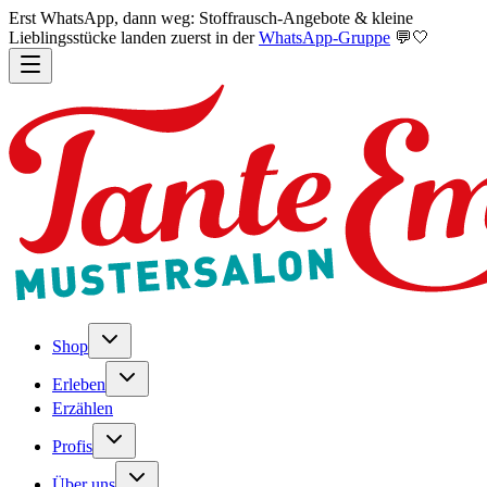
Erst WhatsApp, dann weg: Stoffrausch-Angebote & kleine
Lieblingsstücke landen zuerst in der
WhatsApp-Gruppe
💬🤍
Shop
Erleben
Erzählen
Profis
Über uns