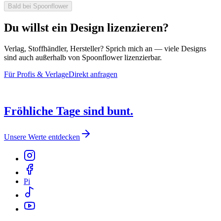
Bald bei Spoonflower
Du willst ein Design lizenzieren?
Verlag, Stoffhändler, Hersteller? Sprich mich an — viele Designs
sind auch außerhalb von Spoonflower lizenzierbar.
Für Profis & Verlage
Direkt anfragen
F
r
ö
h
l
i
c
h
e
T
a
g
e
s
i
n
d
b
u
n
t
.
Unsere Werte entdecken
Pi